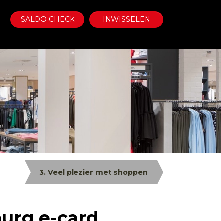
SALDO CHECK
INWISSELEN
3. Veel plezier met shoppen
burg e-card